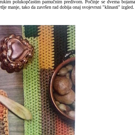
ostrukim polukopčastim pamučnim predivom. Počinje se dvema bojama 
e manje, tako da završen rad dobija onaj svojevrsni "klinasti" izgled.