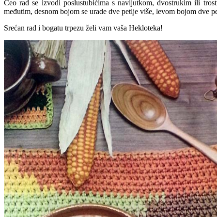
Ceo rad se izvodi poslustubićima s navijutkom, dvostrukim ili tr
međutim, desnom bojom se urade dve petlje više, levom bojom dve petlj
Srećan rad i bogatu trpezu želi vam vaša Hekloteka!