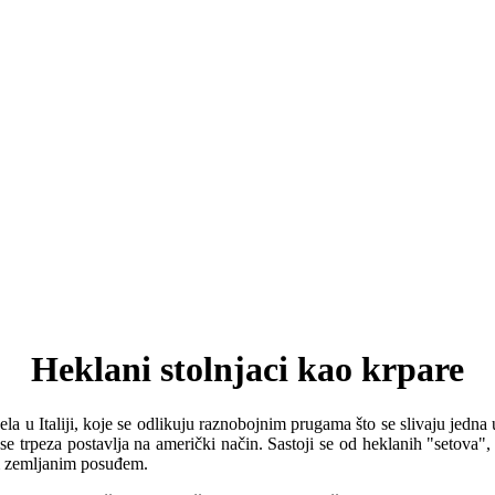
Heklani stolnjaci kao krpare
dela u Italiji, koje se odlikuju raznobojnim prugama što se slivaju jedn
a se trpeza postavlja na američki način. Sastoji se od heklanih "setova
om zemljanim posuđem.