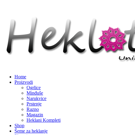
Home
Proizvodi
Ogrlice
Minđuše
Narukvice
Prstenje
Razno
Magazin
Heklani Kompleti
Shop
Šeme za heklanje