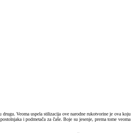
a u drugu. Veoma uspela stilizacija ove narodne rukotvorine je ova koju
", postolnjaka i podmetača za čaše. Boje su jesenje, prema tome veoma