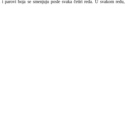
i parovi boja se smenjuju posle svaka četiri reda. U svakom redu,