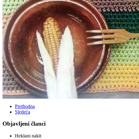
Prethodna
Sledeća
Objavljeni članci
Heklani nakit